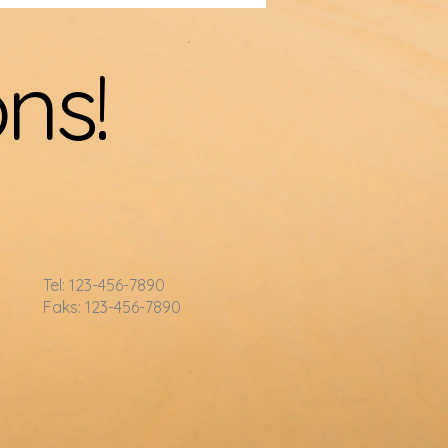
ns!
Tel: 123-456-7890
Faks: 123-456-7890