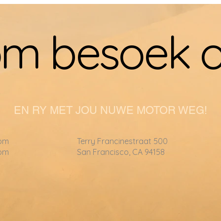
m besoek o
EN RY MET JOU NUWE MOTOR WEG!
om
Terry Francinestraat 500
om
San Francisco, CA 94158