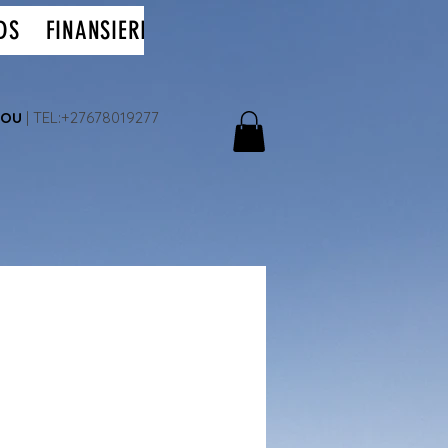
DS
FINANSIERING
CONTACT
NOU
| TEL:+27678019277