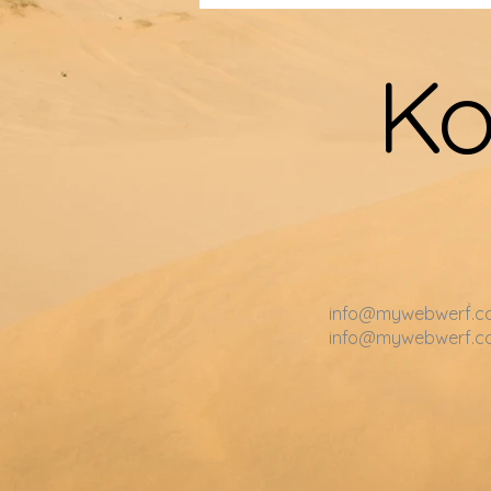
Ko
info@mywebwerf.c
info@mywebwerf.c